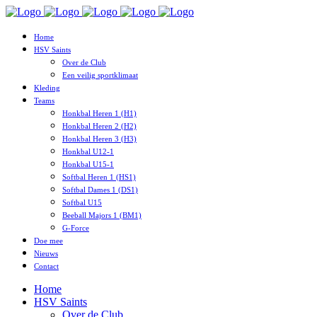
Home
HSV Saints
Over de Club
Een veilig sportklimaat
Kleding
Teams
Honkbal Heren 1 (H1)
Honkbal Heren 2 (H2)
Honkbal Heren 3 (H3)
Honkbal U12-1
Honkbal U15-1
Softbal Heren 1 (HS1)
Softbal Dames 1 (DS1)
Softbal U15
Beeball Majors 1 (BM1)
G-Force
Doe mee
Nieuws
Contact
Home
HSV Saints
Over de Club