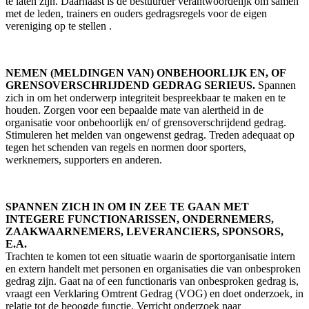
te laten zijn. Daarnaast is de bestuurder verantwoordelijk om samen
met de leden, trainers en ouders gedragsregels voor de eigen
vereniging op te stellen .
NEMEN (MELDINGEN VAN) ONBEHOORLIJK EN, OF
GRENSOVERSCHRIJDEND GEDRAG SERIEUS.
Spannen
zich in om het onderwerp integriteit bespreekbaar te maken en te
houden. Zorgen voor een bepaalde mate van alertheid in de
organisatie voor onbehoorlijk en/ of grensoverschrijdend gedrag.
Stimuleren het melden van ongewenst gedrag. Treden adequaat op
tegen het schenden van regels en normen door sporters,
werknemers, supporters en anderen.
SPANNEN ZICH IN OM IN ZEE TE GAAN MET
INTEGERE FUNCTIONARISSEN, ONDERNEMERS,
ZAAKWAARNEMERS, LEVERANCIERS, SPONSORS,
E.A.
Trachten te komen tot een situatie waarin de sportorganisatie intern
en extern handelt met personen en organisaties die van onbesproken
gedrag zijn. Gaat na of een functionaris van onbesproken gedrag is,
vraagt een Verklaring Omtrent Gedrag (VOG) en doet onderzoek, in
relatie tot de beoogde functie. Verricht onderzoek naar