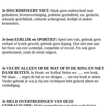
Je DISCRIMINEERT NIET:
Maak geen onderscheid naar
godsdienst, levensovertuiging, politieke gezindheid, ras, geslacht,
seksuele gerichtheid, culturele achtergrond, leeftijd of andere
kenmerken.
Je bent EERLIJK en SPORTIEF:
Speel niet vals, gebruik geen
verbaal of fysiek geweld, gebruik geen doping. Doe niet mee aan
het fixen van een wedstrijd, competitie of record. Fix ook geen
sportmoment, zoals de eerste uitgooi.
Je VECHT ALLEEN OP DE MAT OF IN DE RING EN NIET
DAAR BUITEN.
In Honk- en Softbal Stelen we ….. een honk,
We slaan …. tegen de bal en we dreigen … om een honk te stelen.
Verder gebruik je wat je bij een vechtsport hebt geleerd alleen ter
verdediging.
Je MELD OVERTREDINGEN VAN DEZE
GEDRAGSCODE:
Meld overtredingen van deze code bij het