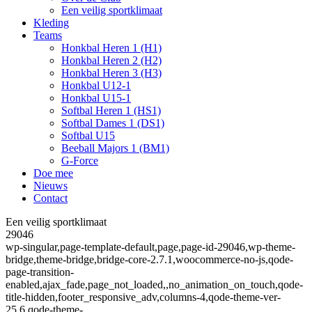
Een veilig sportklimaat
Kleding
Teams
Honkbal Heren 1 (H1)
Honkbal Heren 2 (H2)
Honkbal Heren 3 (H3)
Honkbal U12-1
Honkbal U15-1
Softbal Heren 1 (HS1)
Softbal Dames 1 (DS1)
Softbal U15
Beeball Majors 1 (BM1)
G-Force
Doe mee
Nieuws
Contact
Een veilig sportklimaat
29046
wp-singular,page-template-default,page,page-id-29046,wp-theme-
bridge,theme-bridge,bridge-core-2.7.1,woocommerce-no-js,qode-
page-transition-
enabled,ajax_fade,page_not_loaded,,no_animation_on_touch,qode-
title-hidden,footer_responsive_adv,columns-4,qode-theme-ver-
25.6,qode-theme-