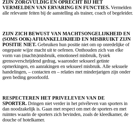
ZIJN ZORGVULDIG EN OPRECHT BIJ HET
VERMELDEN VAN ERVARING EN FUNCTIES.
Vermelden
alle relevante feiten bij de aanstelling als trainer, coach of begeleider.
ZIJN ZICH BEWUST VAN MACHTSONGELIJKHEID EN
(SOMS OOK) AFHANKELIJKHEID EN MISBRUIKT ZIJN
POSITIE NIET.
Gebruiken hun positie niet om op onredelijke of
ongepaste wijze macht uit te oefenen. Onthouden zich van elke
vorm van (machts)misbruik, emotioneel misbruik, fysiek
grensoverschrijdend gedrag, waaronder seksueel getinte
opmerkingen, en aanrakingen en seksueel misbruik. Alle seksuele
handelingen, – contacten en – relaties met minderjarigen zijn onder
geen beding geoorloofd.
RESPECTEREN HET PRIVELEVEN VAN DE
SPORTER.
Dringen niet verder in het privéleven van sporters in
dan noodzakelijk is. Gaan met respect om met de sporters en met
ruimtes waarin de sporters zich bevinden, zoals de kleedkamer, de
douche of hotelkamer.