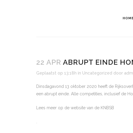
HOM
22 APR
ABRUPT EINDE HO
Geplaatst op 13:18h
in
Uncategorized
door
adm
Dinsdagavond 13 oktober 2020 heeft de Rijksove
een abrupt einde. Alle competities, inclusief de
Lees meer op de website van de
KNBSB
.