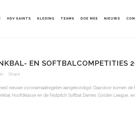
E
HSV SAINTS
KLEDING
TEAMS
DOE MEE
NIEUWS
CON
NKBAL- EN SOFTBALCOMPETITIES 2
in
Share
rheid nieuwe coronamaatregelen aangekondigd. Daardoor komen de ho
 Honkbal Hoofdklasse en de Fastpitch Softbal Dames Golden League, wo