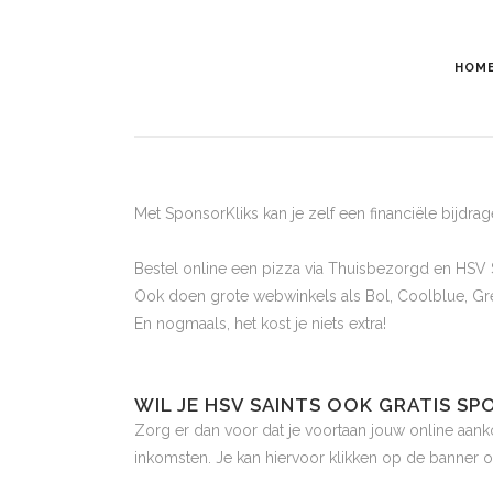
HOM
Met SponsorKliks kan je zelf een financiële bijdra
Bestel online een pizza via Thuisbezorgd en HSV S
Ook doen grote webwinkels als Bol, Coolblue, Gr
En nogmaals, het kost je niets extra!
WIL JE HSV SAINTS OOK GRATIS S
Zorg er dan voor dat je voortaan jouw online aan
inkomsten. Je kan hiervoor klikken op de banner 