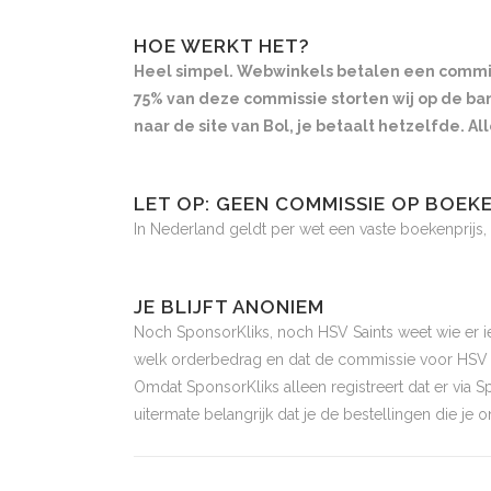
HOE WERKT HET?
Heel simpel. Webwinkels betalen een commiss
75% van deze commissie storten wij op de ban
naar de site van Bol, je betaalt hetzelfde. Al
LET OP: GEEN COMMISSIE OP BOEK
In Nederland geldt per wet een vaste boekenpri
JE BLIJFT ANONIEM
Noch SponsorKliks, noch HSV Saints weet wie er iets
welk orderbedrag en dat de commissie voor HSV Sa
Omdat SponsorKliks alleen registreert dat er via Sp
uitermate belangrijk dat je de bestellingen die je o