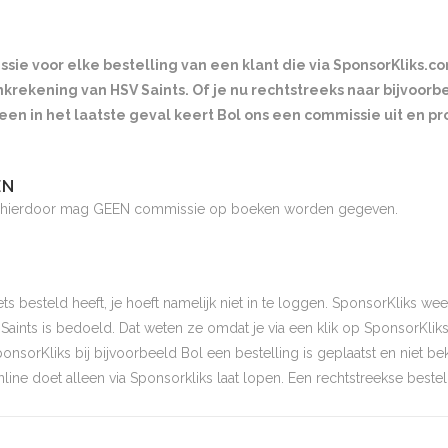
ie voor elke bestelling van een klant die via SponsorKliks.c
krekening van HSV Saints. Of je nu rechtstreeks naar bijvoorbe
leen in het laatste geval keert Bol ons een commissie uit en pro
EN
js, hierdoor mag GEEN commissie op boeken worden gegeven.
 besteld heeft, je hoeft namelijk niet in te loggen. SponsorKliks weet
ints is bedoeld. Dat weten ze omdat je via een klik op SponsorKlik
onsorKliks bij bijvoorbeeld Bol een bestelling is geplaatst en niet be
nline doet alleen via Sponsorkliks laat lopen. Een rechtstreekse bestell