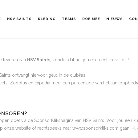
E
HSV SAINTS
KLEDING
TEAMS
DOE MEE
NIEUWS
CON
ge leveren aan
HSV Saints
, zonder dat het jou een cent extra kost!
aints ontvangt hiervoor geld in de clubkas.
eetz, Zooplus en Expedia mee. Een percentage van het aankoopbedra
PONSOREN?
kopen doet via de
SponsorKlikspagina van HSV Saints
. Voor jou een kl
op onze website of rechtstreeks naar
www.sponsorkliks.com
gaan. Kli