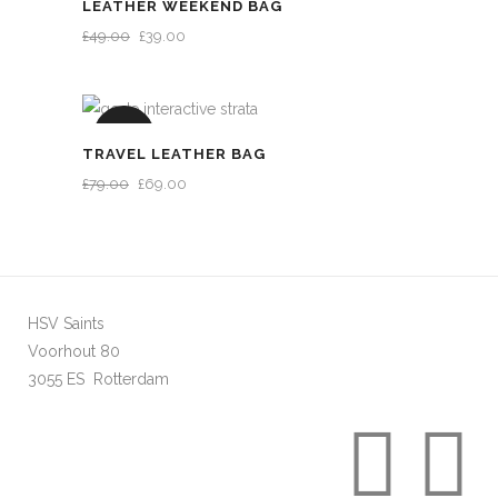
LEATHER WEEKEND BAG
OORSPRONKELIJKE
HUIDIGE
£
49.00
£
39.00
PRIJS
PRIJS
WAS:
IS:
£49.00.
£39.00.
UITVERKOOP
TRAVEL LEATHER BAG
OORSPRONKELIJKE
HUIDIGE
£
79.00
£
69.00
PRIJS
PRIJS
WAS:
IS:
£79.00.
£69.00.
HSV Saints
Voorhout 80
3055 ES Rotterdam