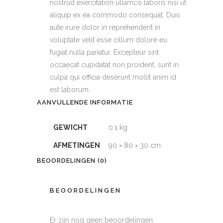
nostrud exercitation ullamco laboris nisi ut
aliquip ex ea commodo consequat. Duis
aute irure dolor in reprehenderit in
voluptate velit esse cillum dolore eu
fugiat nulla pariatur. Excepteur sint
occaecat cupidatat non proident, sunt in
culpa qui officia deserunt mollit anim id
est laborum.
AANVULLENDE INFORMATIE
GEWICHT
0.1 kg
AFMETINGEN
90 × 80 × 30 cm
BEOORDELINGEN (0)
BEOORDELINGEN
Er zijn nog geen beoordelingen.