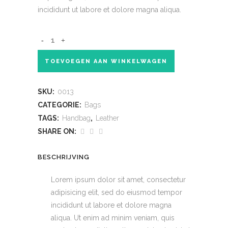
WAS:
IS:
incididunt ut labore et dolore magna aliqua.
£49.00.
£39.00.
TOEVOEGEN AAN WINKELWAGEN
SKU:
0013
CATEGORIE:
Bags
TAGS:
Handbag
,
Leather
SHARE ON:
BESCHRIJVING
Lorem ipsum dolor sit amet, consectetur
adipisicing elit, sed do eiusmod tempor
incididunt ut labore et dolore magna
aliqua. Ut enim ad minim veniam, quis