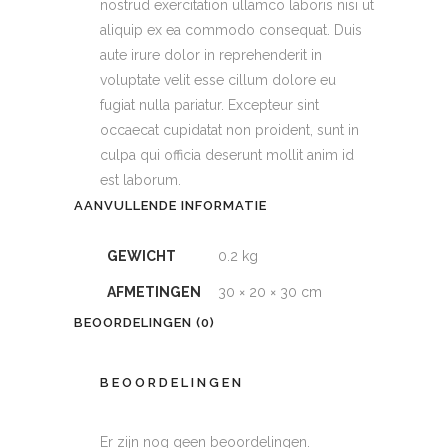
nostrud exercitation ullamco laboris nisi ut
aliquip ex ea commodo consequat. Duis
aute irure dolor in reprehenderit in
voluptate velit esse cillum dolore eu
fugiat nulla pariatur. Excepteur sint
occaecat cupidatat non proident, sunt in
culpa qui officia deserunt mollit anim id
est laborum.
AANVULLENDE INFORMATIE
GEWICHT
0.2 kg
AFMETINGEN
30 × 20 × 30 cm
BEOORDELINGEN (0)
BEOORDELINGEN
Er zijn nog geen beoordelingen.